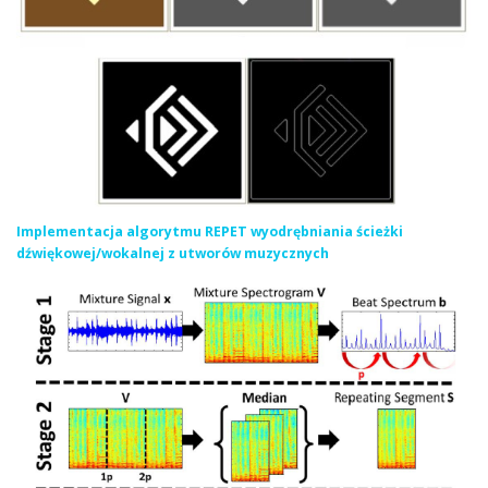
Implementacja algorytmu REPET wyodrębniania ścieżki
dźwiękowej/wokalnej z utworów muzycznych