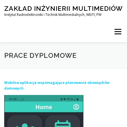
Przejdź
ZAKŁAD INŻYNIERII MULTIMEDIÓW
do
treści
Instytut Radioelektroniki i Technik Multimedialnych, WEiTI, PW
Menu
STRONA GŁÓWNA
O NAS
DYDAKTYKA
PRACE DYPLOMOWE
PROJEKTY
SEMINARIUM
Mobilna aplikacja wspomagająca planowanie obowiązków
domowych