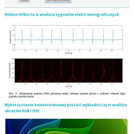
Widmo Hilberta w analizie sygnałów elektromiograficznych
Wykorzystanie kwaternionowej postaci wykładniczej w analizie
obrazów RGB i HSV